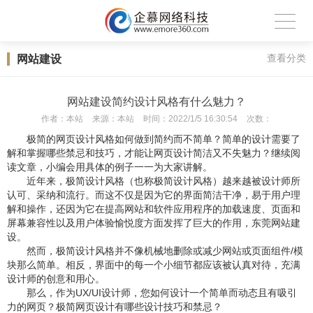
网站建设
查看分类
网站建设简约设计风格有什么魅力？
作者：
本站
来源：
本站
时间：
2022/1/5 16:30:54
次数：
极简的网页设计风格如何做到简约而不简单？简单的设计需要了
解和掌握哪些禁忌和技巧，才能让网页设计简洁又不失魅力？继续阅
读文章，小编会用具体的例子一一为大家讲解。
近年来，极简设计风格（也称极简设计风格）越来越被设计师所
认可、采纳和流行。而这不仅是因为它的界面简洁干净，易于用户理
解和操作，还因为它在提高网站和软件应用程序的加载速度、页面和
屏幕兼容性以及用户体验愉悦度方面发挥了巨大的作用，
东莞网站建
设
。
然而，极简设计风格并不像机械地删除或减少网站或页面组件/模
块那么简单。相反，界面中的每一个小细节都应该被认真对待，充满
设计师的创意和用心。
那么，作为UX/UI设计师，您如何设计一个简单而动态且有吸引
力的网页？极简网页设计有哪些设计技巧和禁忌？